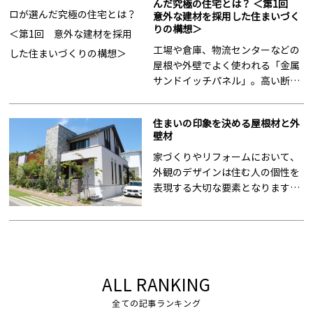
んだ究極の住宅とは？ ＜第1回
前回は、長年、金属サン…
意外な建材を採用した住まいづく
りの構想＞
工場や倉庫、物流センターなどの
屋根や外壁でよく使われる「金属
サンドイッチパネル」。高い断熱
性や耐久性を持つ一方、一般住宅
に採用される例はまれです。 と
住まいの印象を決める屋根材と外
ころが、長年この建材を施工して
壁材
きた建築のプロが、あえて自…
家づくりやリフォームにおいて、
外観のデザインは住む人の個性を
表現する大切な要素となります。
その中でも、住まいの第一印象を
決定づける重要な役割を担ってい
るのが屋根と外壁です。近年では
地震や台風など自然災害への備え
として、耐…
ALL RANKING
全ての記事ランキング