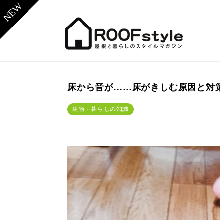
床から音が……床がきしむ原因と対
建物・暮らしの知識