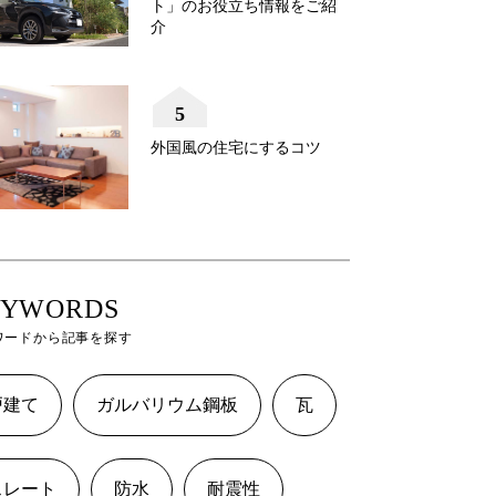
ト」のお役立ち情報をご紹
介
5
外国風の住宅にするコツ
EYWORDS
ワードから記事を探す
戸建て
ガルバリウム鋼板
瓦
スレート
防水
耐震性